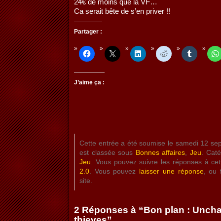
24€ de moins que la VF…
Ca serait bête de s’en priver !!
Partager :
J’aime ça :
Cette entrée a été soumise le samedi 12 s
est classée sous
Bonnes affaires
,
Jeu
. Cat
Jeu
. Vous pouvez suivre les réponses à cet
2.0
. Vous pouvez
laisser une réponse
, ou 
site.
2 Réponses à “Bon plan : Unch
thieves”