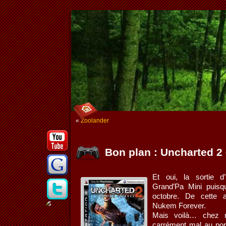
«
Zoolander
Bon plan : Uncharted 2
Et oui, la sortie 
Grand’Pa Mini puisq
octobre. De cette
Nukem Forever.
Mais voilà… chez n
carrément mal au port