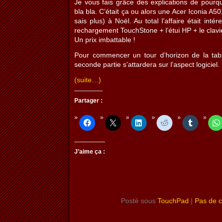
Je vous fais grâce des explications de pourqu
bla bla. C’était ça ou alors une Acer Iconia A5
sais plus) à Noël. Au total l’affaire était int
rechargement TouchStone + l’étui HP + le clav
Un prix imbattable !
Pour commencer un tour d’horizon de la tabl
seconde partie s’attardera sur l’aspect logiciel.
(suite…)
Partager :
J’aime ça :
Posté sous
TouchPad
|
Pas de 