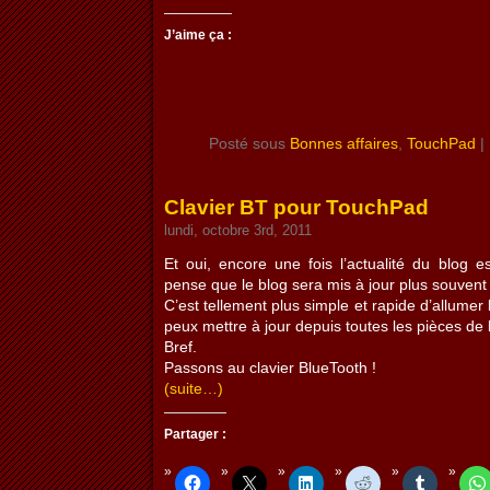
J’aime ça :
Posté sous
Bonnes affaires
,
TouchPad
|
Clavier BT pour TouchPad
lundi, octobre 3rd, 2011
Et oui, encore une fois l’actualité du blog e
pense que le blog sera mis à jour plus souvent
C’est tellement plus simple et rapide d’allumer 
peux mettre à jour depuis toutes les pièces de 
Bref.
Passons au clavier BlueTooth !
(suite…)
Partager :