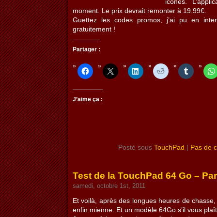
icônes. L’appli
moment. Le prix devrait remonter à 19.99€.
Guettez les codes promos, j’ai pu en inter
gratuitement !
Partager :
J’aime ça :
Posté sous
TouchPad
|
Pas de 
Test de la TouchPad 64 Go – Par
samedi, octobre 1st, 2011
Et voilà, après des longues heures de chasse
enfin mienne. Et un modèle 64Go s’il vous plaît