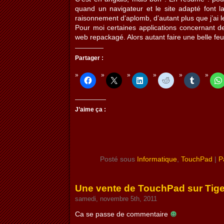
quand un navigateur et le site adapté font 
raisonnement d’aplomb, d’autant plus que j’ai
Pour moi certaines applications concernant d
web repackagé. Alors autant faire une belle fe
Partager :
J’aime ça :
Posté sous
Informatique
,
TouchPad
|
P
Une vente de TouchPad sur Tige
samedi, novembre 5th, 2011
Ca se passe de commentaire