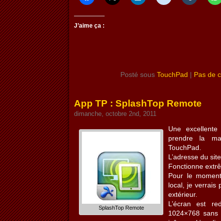
J’aime ça :
Posté sous
TouchPad
|
Pas de 
App TP : SplashTop Remote
dimanche, octobre 2nd, 2011
Une excellente
prendre la m
TouchPad.
L’adresse du sit
Fonctionne extr
Pour le moment 
local, je verrais
extérieur.
L’écran est re
SplashTop Remote
1024×768 sans 