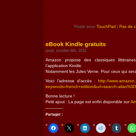
Posté sous
TouchPad
|
Pas de 
eBook Kindle gratuits
jeudi, octobre 6th, 2011
Amazon propose des classiques littéraires
l’application Kindle.
Notamment les Jules Verne. Pour ceux qui ser
Voici l’adresse d’accès :
http://www.amazon.
keywords=french+edition&url=search-alias%3D
Bonne lecture !
Petit ajout : La page est enfin disponible sur
Am
Partager :