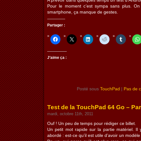
A prévoir dans quelques temps un test d’Andro
Pour le moment c’est sympa sans plus. On 
smartphone, ça manque de gestes.
Partager :
J’aime ça :
Posté sous
TouchPad
|
Pas de 
Test de la TouchPad 64 Go – Par
mardi, octobre 11th, 2011
Ouf ! Un peu de temps pour rédiger ce billet.
Un petit mot rapide sur la partie matériel. Il
abordé : est-ce qu’il est utile d’avoir un modèl