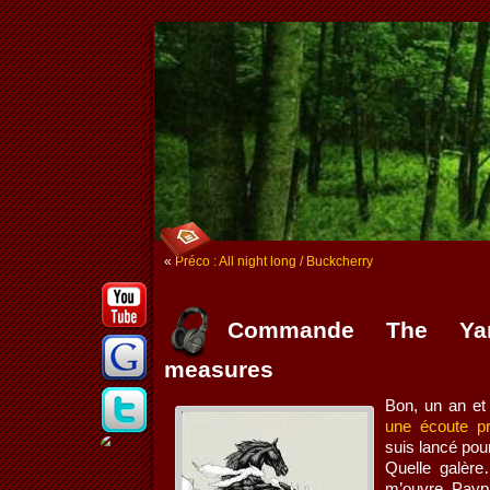
«
Préco : All night long / Buckcherry
Commande The Yar
measures
Bon, un an et 
une écoute p
suis lancé po
Quelle galèr
m’ouvre Paypa