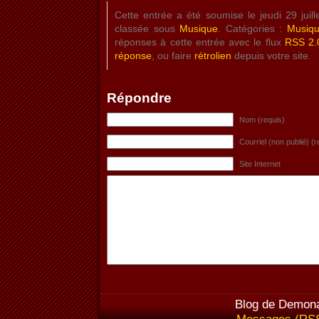
Cette entrée a été soumise le jeudi 29 juil
classée sous
Musique
. Catégories :
Musiq
réponses à cette entrée avec le flux
RSS 2.
réponse
, ou faire
rétrolien
depuis votre site.
Répondre
Nom (requis)
Courriel (non publié) (r
Site Internet
Blog de Demona
Messages (RS