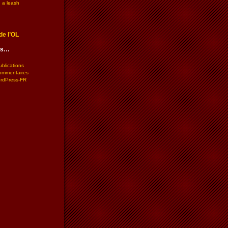
 a leash
de l’OL
les…
ublications
commentaires
ordPress-FR