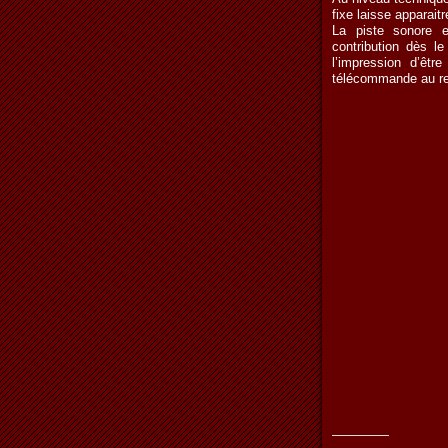
fixe laisse apparait
La piste sonore 
contribution dès l
l’impression d’êtr
télécommande au r