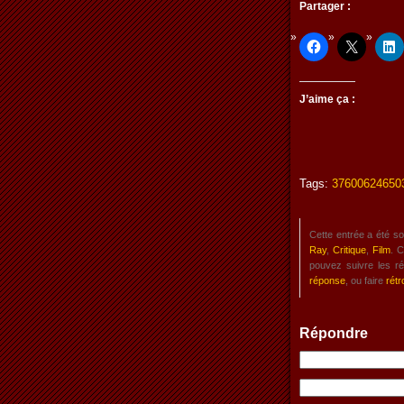
Partager :
J’aime ça :
Tags:
37600624650
Cette entrée a été s
Ray
,
Critique
,
Film
. 
pouvez suivre les r
réponse
, ou faire
rétr
Répondre