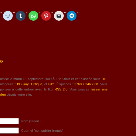
38
oumise le mardi 15 septembre 2009 à 18h23min et est classée sous
Blu-
Catégories :
Blu-Ray
,
Critique
, et
Film
. Étiquettes :
3760062465038
. Vous
éponses à cette entrée avec le flux
RSS 2.0
. Vous pouvez
laisser une
olien
depuis votre site.
Nom (requis)
Courriel (non publié) (requis)