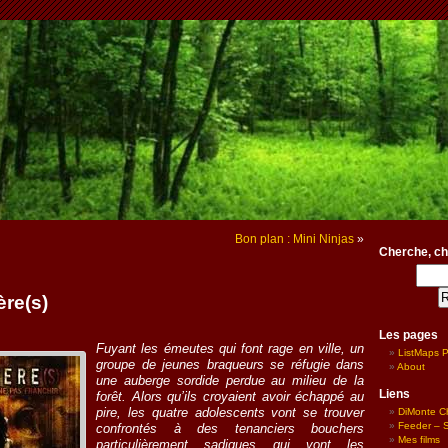
Bon plan : Mini Ninjas
»
Cherche, ch
ère(s)
Les pages
Fuyant les émeutes qui font rage en ville, un
ListMaps 
groupe de jeunes braqueurs se réfugie dans
About
une auberge sordide perdue au milieu de la
Liens
forêt. Alors qu’ils croyaient avoir échappé au
pire, les quatre adolescents vont se trouver
DiMonte C
Feeder – Si
confrontés à des tenanciers bouchers
Mes films
particulièrement sadiques qui vont les