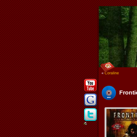
«
Coraline
Fronti