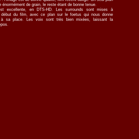
re énormément de grain, le reste étant de bonne tenue.
est excellente, en DTS-HD. Les surrounds sont mises à
e début du film, avec ce plan sur le foetus qui nous donne
e à sa place. Les voix sont très bien mixées, laissant la
epos.