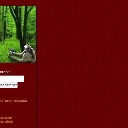
erche !
PHP pour TrackMania
hausseur
te officiel