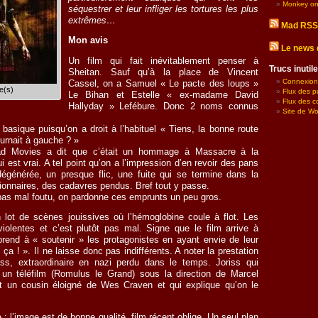
Monkey on
séquestrer et leur infliger les tortures les plus
extrêmes…
Mad RSS
Mon avis
Le news 
Un film qui fait inévitablement penser à
Trucs inuti
Sheitan. Sauf qu’à la place de Vincent
Connexion
Cassel, on a Samuel « Le pacte des loups »
e(s)
Flux des p
Le Bihan et Estelle « ex-madame David
Flux des 
Hallyday » Lefébure. Donc 2 noms connus
Site de W
 basique puisqu’on a droit à l’habituel « Tiens, la bonne route
tournait à gauche ? »
ad Movies a dit que c’était un hommage à Massacre à la
 est vrai. A tel point qu’on a l’impression d’en revoir des pans
 dégénérée, un presque flic, une fuite qui se termine dans la
tionnaires, des cadavres pendus. Bref tout y passe.
as mal foutu, on pardonne ces emprunts un peu gros.
 lot de scènes jouissives où l’hémoglobine coule à flot. Les
iolentes et c’est plutôt pas mal. Signe que le film arrive à
rend à « soutenir » les protagonistes en ayant envie de leur
 ça ! ». Il ne laisse donc pas indifférents. A noter la prestation
iss, extraordinaire en nazi perdu dans le temps. Joriss qui
r un téléfilm (Romulus le Grand) sous la direction de Marcel
 un cousin éloigné de Wes Craven et qui explique qu’on le
: l’image est de bonne qualité, film récent oblige. Un seul plan