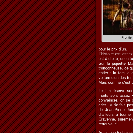
Frontier
pour le prix d’un.
L’histoire est assez
est à droite, si on 
Sur la jaquette M
tronçonneuse, ce qui
entier : la famille
voiture d’un des tor
Mais comme c’est p
Le film réserve son
morts sont assez v
convaincre, on se p
crier : « Ne fais pas
de Jean-Pierre Jor
d’ailleurs a tourne
Cravenne, surement
retrouve ici.
Au niveau technique 