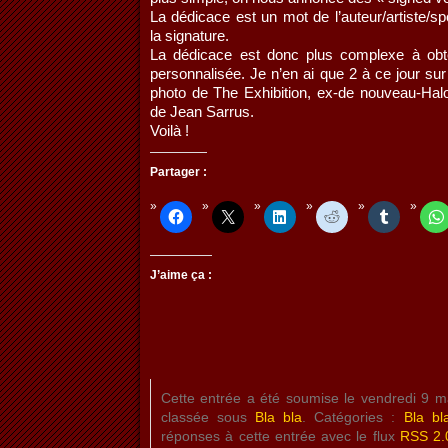
La dédicace est un mot de l’auteur/artiste/s
la signature.
La dédicace est donc plus complexe à obten
personnalisée. Je n’en ai que 2 à ce jour sur
photo de The Exhibition, ex-de nouveau-Halo 
de Jean Sarrus.
Voilà !
Partager :
J’aime ça :
Cette entrée a été soumise le vendredi 9 
classée sous
Bla bla
. Catégories :
Bla bl
réponses à cette entrée avec le flux
RSS 2.