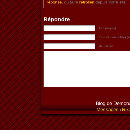
réponse
, ou faire
rétrolien
depuis votre site.
Répondre
Nom (requis)
Courriel (non publié) (r
Site Internet
Blog de Demona
Messages (RS