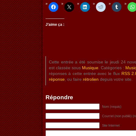
J’aime ça :
Cette entrée a été soumise le jeudi 24 no
est classée sous
Musique
. Catégories :
Musi
réponses à cette entrée avec le flux
RSS 2.
réponse
, ou faire
rétrolien
depuis votre site.
Répondre
Nom (requis)
Courriel (non publié) (r
Site Internet