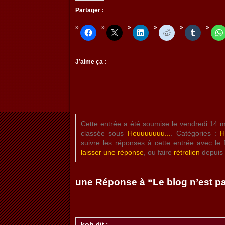
Partager :
J’aime ça :
Cette entrée a été soumise le vendredi 14 
classée sous
Heuuuuuuu...
. Catégories :
H
suivre les réponses à cette entrée avec le 
laisser une réponse
, ou faire
rétrolien
depuis v
une Réponse à “Le blog n’est pa
kob
dit :