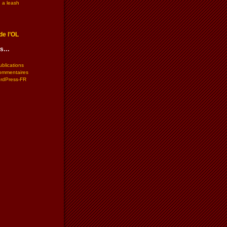
 a leash
de l’OL
les…
ublications
commentaires
ordPress-FR