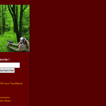
erche !
PHP pour TrackMania
hausseur
te officiel