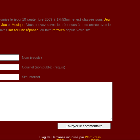
oumise le jeudi 10 septembre 2009 à 17h53min et est classée sous
Jeu
,
:
Jeu
et
Musique
. Vous pouvez suivre les réponses à cette entrée avec le
ouvez
laisser une réponse
, ou faire
rétrolien
depuis votre site.
Nom (requis)
Courriel (non publié) (requis)
Site Internet
Blog de Demonaz motorisé par
WordPress