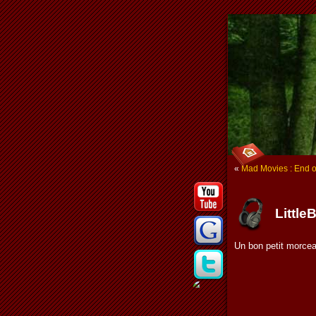
«
Mad Movies : End of
Little
Un bon petit morceau