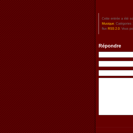
Cette entrée a été s
Musique
. Catégories 
flux
RSS 2.0
. Vous p
Répondre