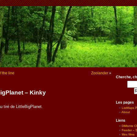
 the line
Zoolander
»
Cherche, ch
BigPlanet – Kinky
Les pages
 tiré de LittleBigPlanet.
ListMaps 
About
Liens
DiMonte C
Feeder – Si
Mes films