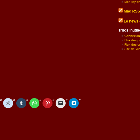
Monkey on
Mad RSS
Le news 
Trucs inuti
Connexion
Flux des p
Flux des 
Site de W