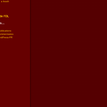
 a leash
de l’OL
les…
ublications
commentaires
ordPress-FR