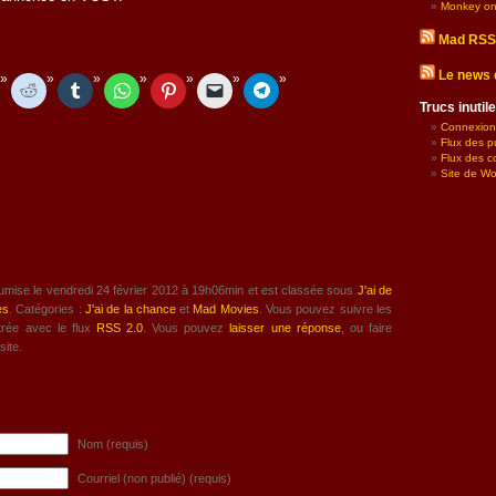
Monkey on
Mad RSS
Le news 
Trucs inuti
Connexion
Flux des p
Flux des 
Site de W
oumise le vendredi 24 février 2012 à 19h06min et est classée sous
J'ai de
es
. Catégories :
J'ai de la chance
et
Mad Movies
. Vous pouvez suivre les
trée avec le flux
RSS 2.0
. Vous pouvez
laisser une réponse
, ou faire
site.
Nom (requis)
Courriel (non publié) (requis)