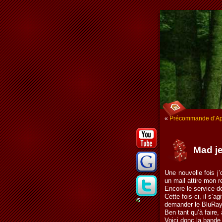
«
Précommande d’Apo
Mad je
Une nouvelle fois j
un mail attire mon r
Encore le service d
Cette fois-ci, il s’a
demander le BluRay
Ben tant qu’à faire,
Voici donc la band