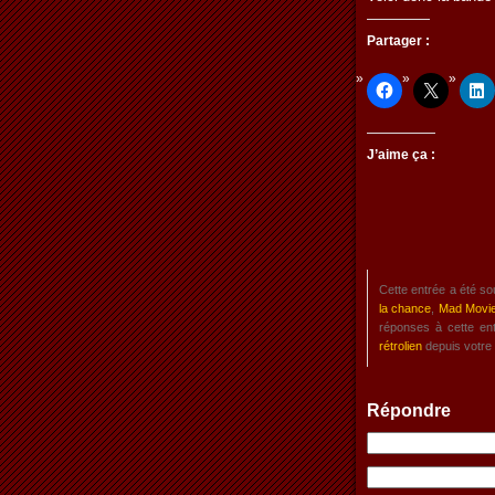
Partager :
J’aime ça :
Cette entrée a été s
la chance
,
Mad Movi
réponses à cette en
rétrolien
depuis votre 
Répondre