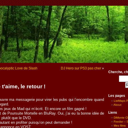
calyptic Love de Slash
DJ Hero sur PS3 pas cher
»
Cherche, ch
 t’aime, le retour !
Les pages
’ouvre ma messagerie pour virer les pubs qui l’encombre quand
ListMaps 
egard.
About
es jeux de Mad qui m’écrit. Et encore un film gagné !
Liens
git de Poursuite Mortelle en BluRay. Oui, j’ai eu la bonne idée de
 plutôt que le DVD.
DiMonte C
Feeder – Si
 autant en profiter puisqu’on peut demander !
Mes films
e annonce en VOST.