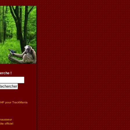
erche !
PHP pour TrackMania
hausseur
te officiel