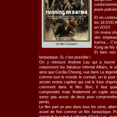
contorsionni
jeune polici
Et on contin
les 18 DVD As
en VOST.
Un moine sha
des striptea
karma… C’es
Un film Costaud !
Kong de My n
Et bien non 
fantastique. Si, c’est possible !
On y retrouve Andrew Lau qui a tourné d
notamment les fabuleux Infernal Affairs, le 
ainsi que Cecilia Cheung, vue dans La légend
comme tout le monde le connaît, on la joue 
ancien moine cajoline qui voit le futur d’après
comment dans le film. Bon, il faut q
comprendre mais finalement on capte asse
serez pas assez de deux pour comprendre la
perdu.
Le film part un peu dans tous les sens, alterna
avant de finir comme un film fantastique. P
apprécié la scène à rallonge d’Andy Lau, moi