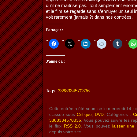
qu’il ne maîtrise pas. Tout simplement énorme 
et le film se regarde sans s’ennuyer un seul 
voit rarement (jamais ?) dans nos contrées.
Partager :
J’aime ça :
Tags:
3388334570336
Cette entrée a été soumise le mercredi 14 jui
classée sous
Critique
,
DVD
. Catégories :
Cr
3388334570336
. Vous pouvez suivre les ré
le flux
RSS 2.0
. Vous pouvez
laisser une
depuis votre site.