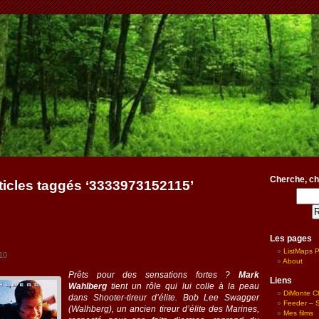
Cherche, ch
ticles taggés ‘3333973152115’
Les pages
ListMaps 
010
About
Prêts pour des sensations fortes ?
Mark
Liens
Wahlberg
tient un rôle qui lui colle à la peau
DiMonte C
dans Shooter-tireur d’élite. Bob Lee Swagger
Feeder – Si
(Walhberg), un ancien tireur d’élite des Marines,
Mes films