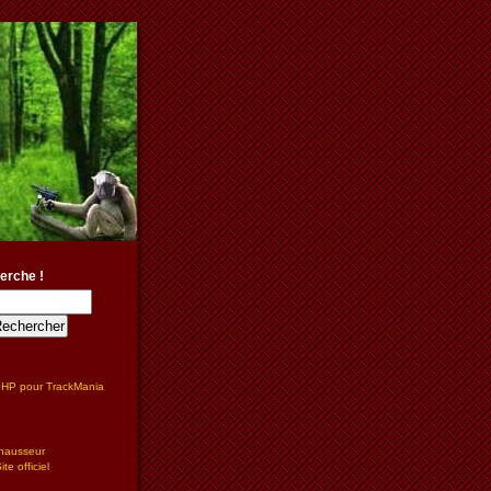
erche !
PHP pour TrackMania
hausseur
te officiel