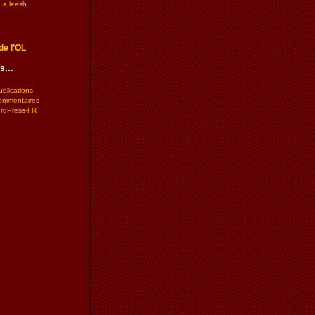
 a leash
de l’OL
les…
ublications
commentaires
ordPress-FR