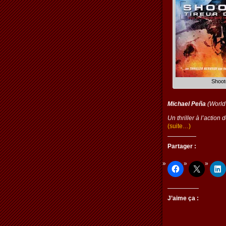
Shoot
Michael Peña
(World 
Un thriller à l’action
(suite…)
Partager :
J’aime ça :