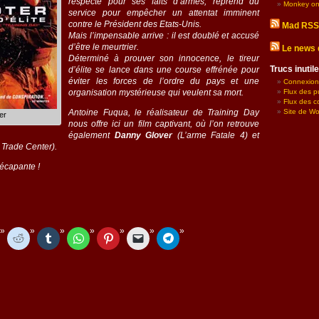
respecté pour ses faits d’armes, reprend du
Monkey on
service pour empêcher un attentat imminent
contre le Président des Etats-Unis.
Mad RSS
Mais l’impensable arrive : il est doublé et accusé
d’être le meurtrier.
Le news 
Déterminé à prouver son innocence, le tireur
Trucs inuti
d’élite se lance dans une course effrénée pour
éviter les forces de l’ordre du pays et une
Connexion
organisation mystérieuse qui veulent sa mort.
Flux des p
Flux des 
Antoine Fuqua, le réalisateur de
Training Day
Site de W
er
nous offre ici un film captivant, où l’on retrouve
également
Danny Glover
(L’arme Fatale 4) et
Trade Center).
 décapante !