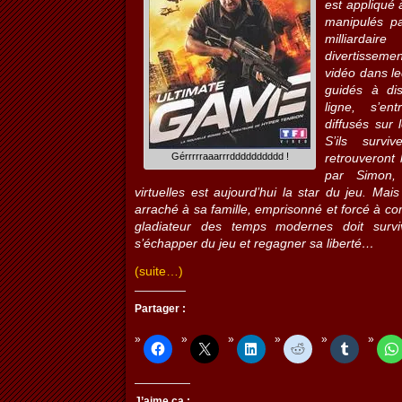
est appliqué 
manipulés pa
milliardai
divertissemen
vidéo dans l
guidés à di
ligne, s’en
diffusés sur
S’ils surv
Gérrrrraaarrrdddddddddd !
retrouveront 
par Simon,
virtuelles est aujourd’hui la star du jeu. Mai
arraché à sa famille, emprisonné et forcé à co
gladiateur des temps modernes doit surv
s’échapper du jeu et regagner sa liberté…
(suite…)
Partager :
J’aime ça :