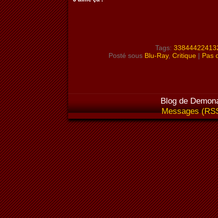
Tags:
33844422413
Posté sous
Blu-Ray
,
Critique
|
Pas 
Blog de Demona
Messages (RS