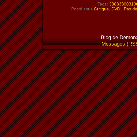
Tags:
33883300310
Posté sous
Critique
,
DVD
|
Pas de
Blog de Demona
Messages (RS