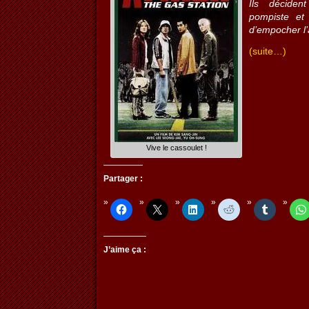
Ils déciden
pompiste et
d’empocher l’
(suite…)
Vive le cassoulet !
Partager :
J’aime ça :