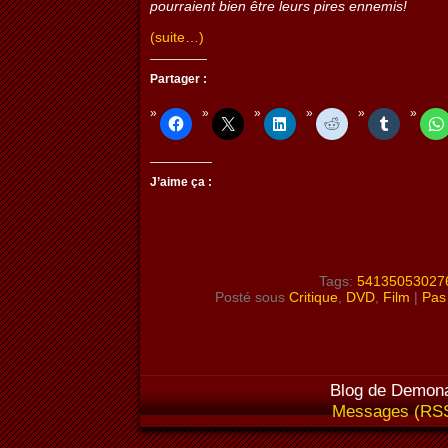
pourraient bien être leurs pires ennemis!
(suite…)
Partager :
J’aime ça :
Tags:
54135053027
Posté sous
Critique
,
DVD
,
Film
|
Pas
Blog de Demona
Messages (RS