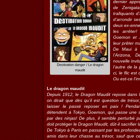
dernier appr
de Zenigat
trafiquants d’
d’arrondir se
deux ex-ennem
les arrêter!
Goemon et J
leur prêter ma
De Maui à 
l’Arizona, 
nouvelle invit
Destination danger / Le dragon
l’autre de la
maudit
ci, le flic es
Ou est-ce l’i
Le dragon maudit
Depuis 1912, le Dragon Maudit repose dans l’
on dirait que dès qu’il est question de tréso
laisser le passé reposer en paix ! Pend
détendent à Tokyo, Goemon, qui passe une soi
par des ninjas! De plus, il semble perturbé p
doit protéger le Dragon Maudit, dût-il sacrifier
De Tokyo à Paris en passant par les profondeu
amis dans leur chasse au trésor, sauf que cet