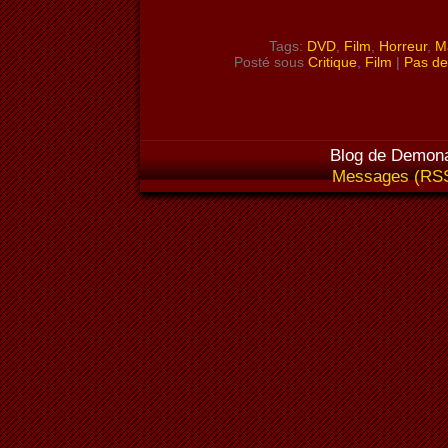
Tags:
DVD
,
Film
,
Horreur
,
M
Posté sous
Critique
,
Film
|
Pas de
Blog de Demona
Messages (RS