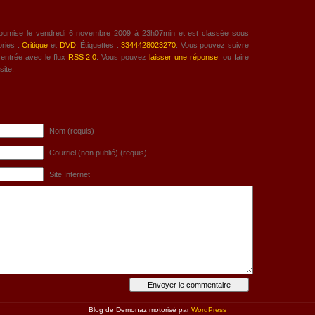
soumise le vendredi 6 novembre 2009 à 23h07min et est classée sous
ories :
Critique
et
DVD
. Étiquettes :
3344428023270
. Vous pouvez suivre
 entrée avec le flux
RSS 2.0
. Vous pouvez
laisser une réponse
, ou faire
site.
Nom (requis)
Courriel (non publié) (requis)
Site Internet
Blog de Demonaz motorisé par
WordPress