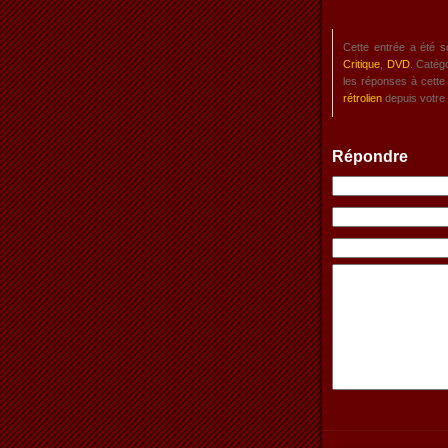
Cette entrée a été 
Critique
,
DVD
. Catég
les réponses à cette
rétrolien
depuis votre 
Répondre