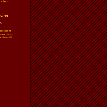
 a leash
de l’OL
les…
ublications
commentaires
ordPress-FR