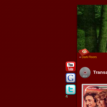
«
Dark Floors
Trans