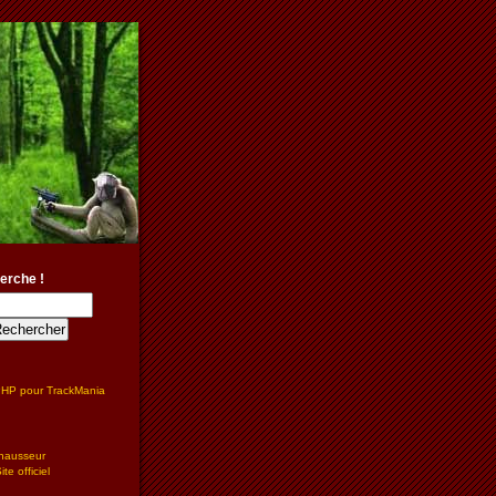
erche !
PHP pour TrackMania
hausseur
te officiel