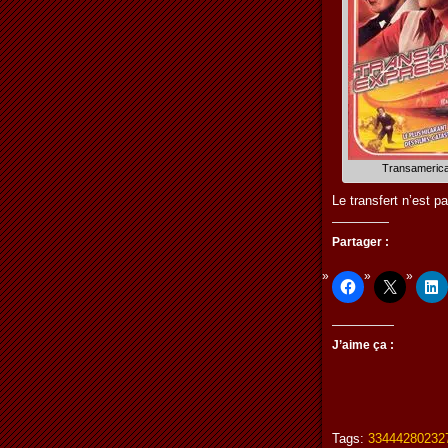
Transameric
Le transfert n’est p
Partager :
J’aime ça :
Tags:
33444280232