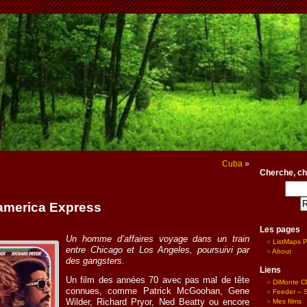
Cuba
»
Cherche, ch
america Express
Les pages
Un homme d’affaires voyage dans un train
ListMaps 
entre Chicago et Los Angeles, poursuivi par
About
des gangsters.
Liens
Un film des années 70 avec pas mal de tête
DiMonte C
connues, comme Patrick McGoohan, Gene
Feeder – Si
Mes films
Wilder, Richard Pryor, Ned Beatty ou encore