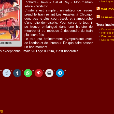
Monkey on
Richard « Jaws » Kiel et Ray « Mon martien
adoré » Walston.
Mad RSS
L’histoire est simple : un éditeur de revues
prend le train reliant Los Angeles à Chicago,
Le news 
donc pas le plus court trajet, et s’amourache
d’une jolie demoiselle. Pour corser le tout, il
Trucs inuti
se trouve embringué dans une histoire de
Connexion
meurtre et se retrouve à descendre du train
Flux des p
plusieurs fois.
Flux des 
Le tout est éminemment sympathique avec
Site de W
a Express
de l’action et de l’humour. De quoi faire passer
un bon moment.
as exceptionnel, mais vu l’âge du film, c’est honorable.
70