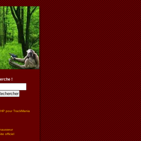
erche !
PHP pour TrackMania
hausseur
te officiel