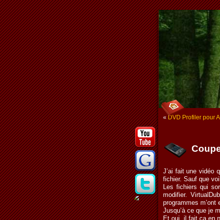
«
DVD Profiler pour 
Coupe
J’ai fait une vidéo q
fichier. Sauf que vo
Les fichiers qui so
modifier. VirtualD
programmes m’ont 
Jusqu’à ce que je m
Et oui, il fait ça en n