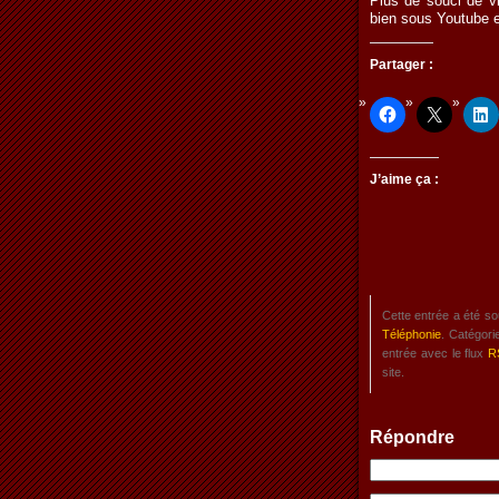
Plus de souci de vi
bien sous Youtube e
Partager :
J’aime ça :
Cette entrée a été so
Téléphonie
. Catégori
entrée avec le flux
R
site.
Répondre