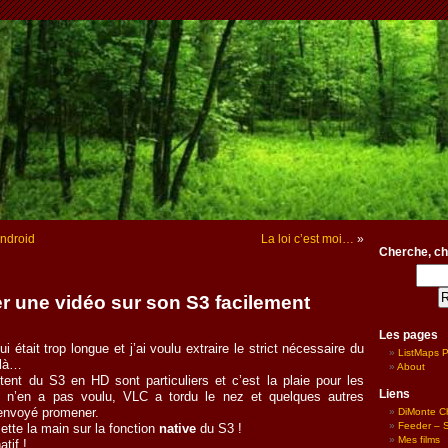
Android
La loi c’est moi…
»
Cherche, ch
r une vidéo sur son S3 facilement
Les pages
ui était trop longue et j’ai voulu extraire le strict nécessaire du
ListMaps 
ilà…
About
rtent du S3 en HD sont particuliers et c’est la plaie pour les
Liens
ub n’en a pas voulu, VLC a tordu le nez et quelques autres
envoyé promener.
DiMonte C
Feeder – Si
ette la main sur la fonction
native
du S3 !
Mes films
atif !