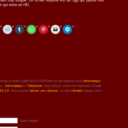
déo trop longue. Le fichier exporté est du 3gp qui passe très
t qui reste en HD.
umise le lundi 1 juillet 2013 à 20h19min et est classée sous
Informatique
,
es :
Informatique
et
Téléphonie
. Vous pouvez suivre les réponses à cette
SS 2.0
. Vous pouvez
laisser une réponse
, ou faire
rétrolien
depuis votre
Nom (requis)