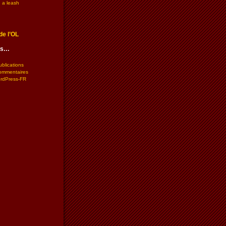
 a leash
de l’OL
les…
ublications
commentaires
ordPress-FR