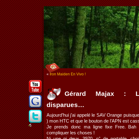
«
Iron Maiden En Vivo !
Gérard Majax : 
disparues…
Aujourd’hui j’ai appelé le SAV Orange puisque j
) mon HTC et que le bouton de l’APN est cas
Je prends donc ma ligne fixe Free. Bah ou
compliquer les choses !
Ni une ni deux, 3970, n° de portable, cho