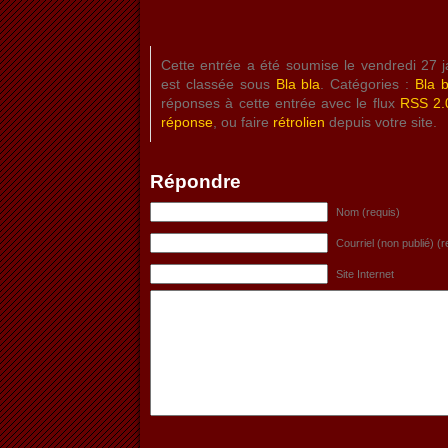
Cette entrée a été soumise le vendredi 27 
est classée sous
Bla bla
. Catégories :
Bla b
réponses à cette entrée avec le flux
RSS 2.
réponse
, ou faire
rétrolien
depuis votre site.
Répondre
Nom (requis)
Courriel (non publié) (r
Site Internet