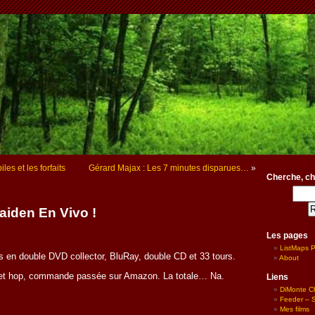
es et les forfaits
Gérard Majax : Les 7 minutes disparues…
»
Cherche, ch
aiden En Vivo !
Les pages
ListMaps 
s en double DVD collector, BluRay, double CD et 33 tours.
About
 : et hop, commande passée sur Amazon. La totale… Na.
Liens
DiMonte C
Feeder – Si
Mes films