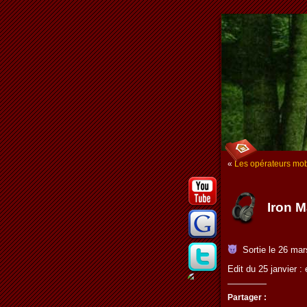
«
Les opérateurs mobil
Iron M
Sortie le 26 mar
Edit du 25 janvier
Partager :