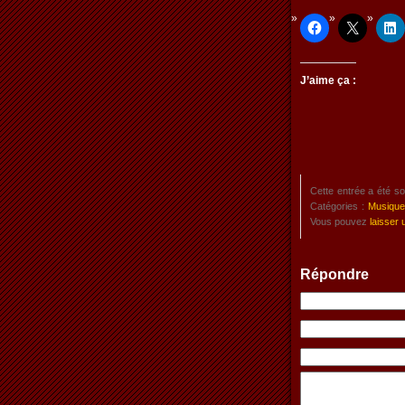
J’aime ça :
Cette entrée a été s
Catégories :
Musique
Vous pouvez
laisser
Répondre