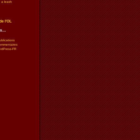
 a leash
de l’OL
les…
ublications
commentaires
ordPress-FR