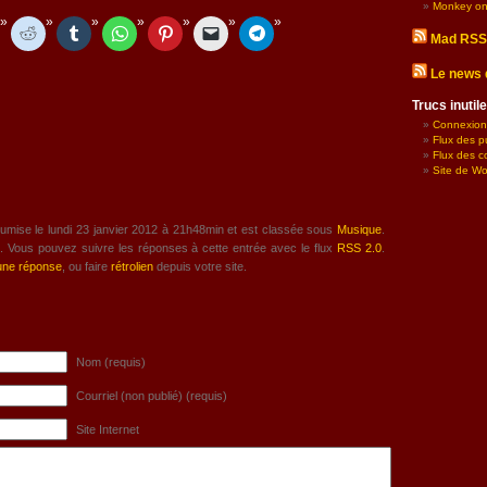
Monkey on
Mad RSS
Le news 
Trucs inuti
Connexion
Flux des p
Flux des 
Site de W
oumise le lundi 23 janvier 2012 à 21h48min et est classée sous
Musique
.
. Vous pouvez suivre les réponses à cette entrée avec le flux
RSS 2.0
.
 une réponse
, ou faire
rétrolien
depuis votre site.
Nom (requis)
Courriel (non publié) (requis)
Site Internet