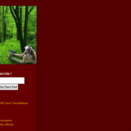
erche !
PHP pour TrackMania
hausseur
te officiel