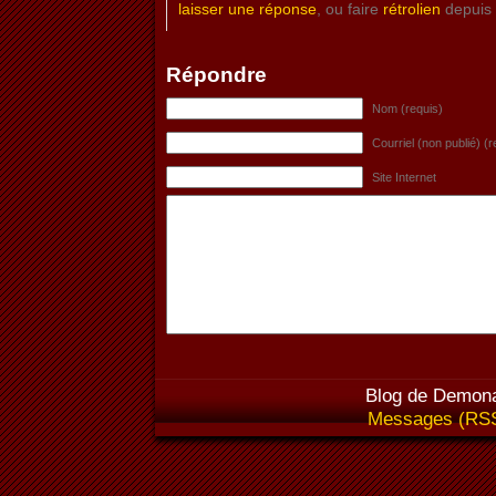
laisser une réponse
, ou faire
rétrolien
depuis v
Répondre
Nom (requis)
Courriel (non publié) (r
Site Internet
Blog de Demona
Messages (RS