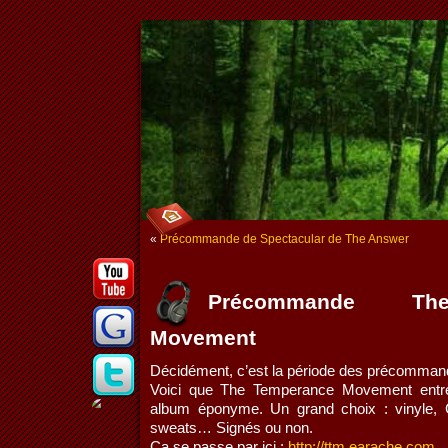
«
Précommande de Spectacular de The Answer
Précommande Th
Movement
Décidément, c’est la période des précomman
Voici que The Temperance Movement entre
album éponyme. Un grand choix : vinyle, C
sweats… Signés ou non.
Ca se passe par ici :
http://ttm.earache.com