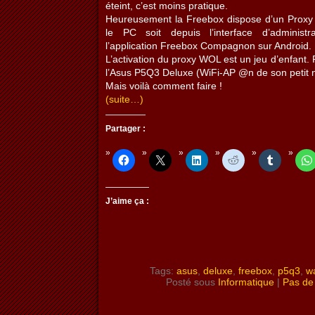
éteint, c’est moins pratique.
Heureusement la Freebox dispose d’un Proxy 
le PC soit depuis l’interface d’administ
l’application Freebox Compagnon sur Android.
L’activation du proxy WOL est un jeu d’enfant. 
l’Asus P5Q3 Deluxe (WiFi-AP @n de son petit
Mais voilà comment faire !
(suite…)
Partager :
J’aime ça :
Tags:
asus
,
deluxe
,
freebox
,
p5q3
,
w
Posté sous
Informatique
|
Pas de