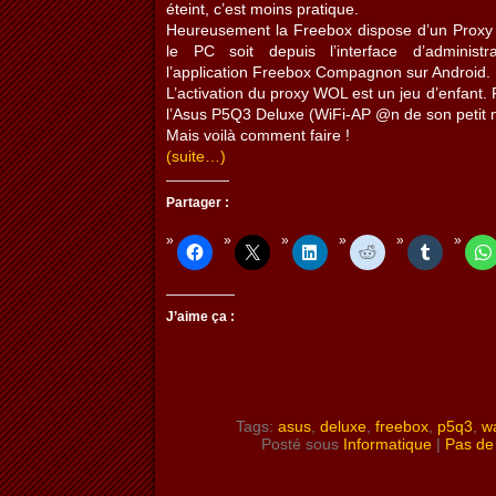
éteint, c’est moins pratique.
Heureusement la Freebox dispose d’un Proxy 
le PC soit depuis l’interface d’administ
l’application Freebox Compagnon sur Android.
L’activation du proxy WOL est un jeu d’enfant. 
l’Asus P5Q3 Deluxe (WiFi-AP @n de son petit
Mais voilà comment faire !
(suite…)
Partager :
J’aime ça :
Tags:
asus
,
deluxe
,
freebox
,
p5q3
,
w
Posté sous
Informatique
|
Pas de